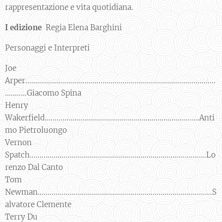
rappresentazione e vita quotidiana.
I edizione
Regia Elena Barghini
Personaggi e Interpreti
Joe
Arper................................................................................................
...........Giacomo Spina
Henry
Wakerfield..............................................................................Anti
mo Pietroluongo
Vernon
Spatch.........................................................................................Lo
renzo Dal Canto
Tom
Newman........................................................................................S
alvatore Clemente
Terry Du