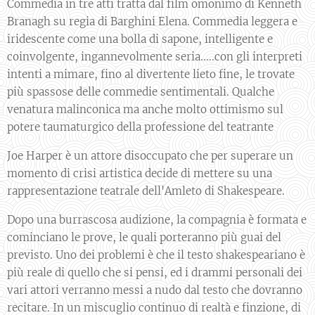
Commedia in tre atti tratta dal film omonimo di Kenneth
Branagh su regia di Barghini Elena. Commedia leggera e
iridescente come una bolla di sapone, intelligente e
coinvolgente, ingannevolmente seria.....con gli interpreti
intenti a mimare, fino al divertente lieto fine, le trovate
più spassose delle commedie sentimentali. Qualche
venatura malinconica ma anche molto ottimismo sul
potere taumaturgico della professione del teatrante
Joe Harper è un attore disoccupato che per superare un
momento di crisi artistica decide di mettere su una
rappresentazione teatrale dell'Amleto di Shakespeare.
Dopo una burrascosa audizione, la compagnia è formata e
cominciano le prove, le quali porteranno più guai del
previsto. Uno dei problemi è che il testo shakespeariano è
più reale di quello che si pensi, ed i drammi personali dei
vari attori verranno messi a nudo dal testo che dovranno
recitare. In un miscuglio continuo di realtà e finzione, di