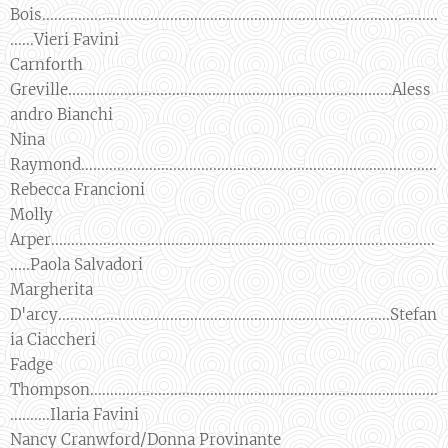
Bois...................................................................................................
......Vieri Favini
Carnforth
Greville.................................................................................Aless
andro Bianchi
Nina
Raymond.........................................................................................
Rebecca Francioni
Molly
Arper................................................................................................
.....Paola Salvadori
Margherita
D'arcy...................................................................................Stefan
ia Ciaccheri
Fadge
Thompson.......................................................................................
..........Ilaria Favini
Nancy Cranwford/Donna Provinante