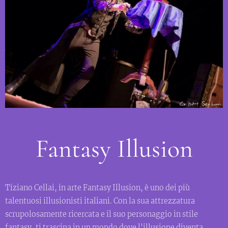
Fantasy Illusion
Tiziano Cellai, in arte Fantasy Illusion, è uno dei più
talentuosi illusionisti italiani. Con la sua attrezzatura
scrupolosamente ricercata e il suo personaggio in stile
fantasy, ti trascina in un mondo dove l'illusione diventa