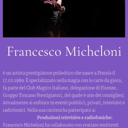
Francesco Micheloni
è un artista prestigiatore poliedrico che nasce a Pistoia il
17.02.1989. È specializzato nella magia con le carte da gioco,
fa parte del Club Magico Italiano, delegazione di Firenze,
Gruppo Toscano Prestigiatori, del quale è uno dei consiglieri.
Attualmente si esibisce in eventi pubblici, privati, televisivi e
radiofonici. Nella sua carriera ha partecipato a:
Produzioni televisive e radiofoniche:
Francesco Micheloni ha collaborato con svariate emittenti