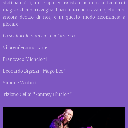
stati bambini, un tempo, ed assistere ad uno spettacolo di
magia dal vivo risveglia il bambino che eravamo, che vive
ancora dentro di noi, e in questo modo ricomincia a
giocare.
Lo spettacolo dura circa un'ora e 10.
Vi prenderanno parte:
Francesco Micheloni
Leonardo Bigazzi "Mago Leo"
Simone Venturi
Tiziano Cellai "Fantasy Illusion"