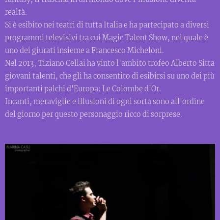
realtà.
Si è esibito nei teatri di tutta Italia e ha partecipato a diversi
programmi televisivi tra cui Magic Talent Show, nel quale è
uno dei giurati insieme a Francesco Micheloni.
Nel 2013, Tiziano Cellai ha vinto l'ambito trofeo Alberto Sitta
giovani talenti, che gli ha consentito di esibirsi su uno dei più
importanti palchi d'Europa: Le Colombe d'Or.
Incanti, meraviglie e illusioni di ogni sorta sono all'ordine
del giorno per questo personaggio ricco di sorprese.