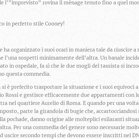
le l'"imprevisto" rovina il mènage tenuto fino a quel mo
co in perfetto stile Cooney!
 ha organizzato i suoi orari in maniera tale da riuscire 
che l'una sospetti minimamente dell'altra. Un banale incid
ato in ospedale, fa sì che le due mogli del tassista si incr
ono questa commedia.
 si è preferito trasportare la situazione e i suoi equivoci a
 Rossi e gestisce efficacemente due appartamenti con le 
altra nel quartiere Aurelio di Roma. E quando per una volta
imposto, parte la girandola di bugie che, accartocciandosi 
lla pochade, danno origine alle molteplici esilaranti situa
'altra. Per una commedia del genere sono necessarie molte
d uscire secondo tempi che devono essere inscritti nel D