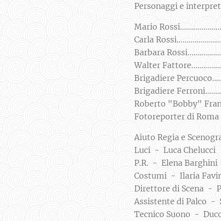
Personaggi e interpre
Mario Rossi....................
Carla Rossi.....................
Barbara Rossi...................
Walter Fattore.................
Brigadiere Percuoco..........
Brigadiere Ferroni............
Roberto "Bobby" Franchetti.
Fotoreporter di Roma Ser
Aiuto Regia e Scenogra
Luci - Luca Chelucci
P.R. - Elena Barghini
Costumi - Ilaria Favi
Direttore di Scena - P
Assistente di Palco - 
Tecnico Suono - Ducci