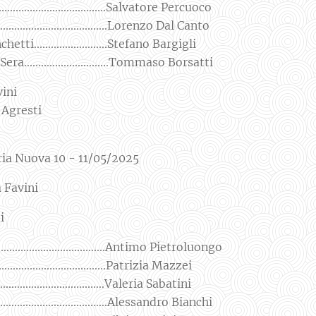
................................Salvatore Percuoco
..................................Lorenzo Dal Canto
..........................Stefano Bargigli
.............................Tommaso Borsatti
vini
 Agresti
ria Nuova 10 - 11/05/2025
a Favini
eti
......................................Antimo Pietroluongo
......................................Patrizia Mazzei
...................................Valeria Sabatini
....................................Alessandro Bianchi