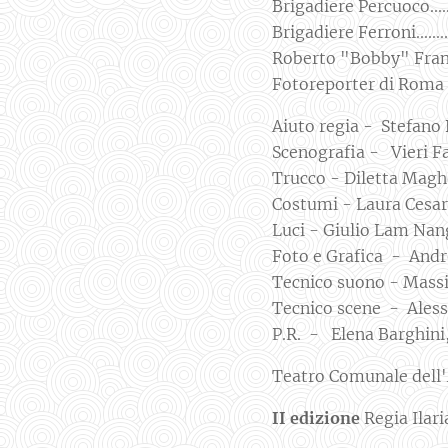
Brigadiere Percuoco...........
Brigadiere Ferroni............
Roberto "Bobby" Franchetti
Fotoreporter di Roma Sera..
Aiuto regia - Stefano 
Scenografia - Vieri Fa
Trucco - Diletta Magh
Costumi - Laura Cesar
Luci - Giulio Lam Nan
Foto e Grafica - Andr
Tecnico suono - Massi
Tecnico scene - Aless
P.R. - Elena Barghini,
Teatro Comunale dell'
II edizione
Regia Ilari