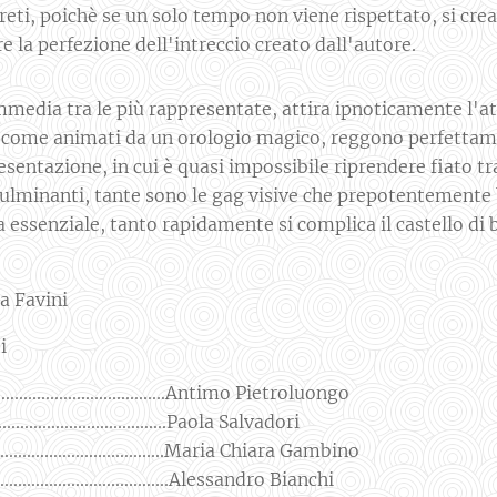
reti, poichè se un solo tempo non viene rispettato, si cre
re la perfezione dell'intreccio creato dall'autore.
media tra le più rappresentate, attira ipnoticamente l'att
ti, come animati da un orologio magico, reggono perfetta
esentazione, in cui è quasi impossibile riprendere fiato tra
fulminanti, tante sono le gag visive che prepotentemente 
a essenziale, tanto rapidamente si complica il castello di 
ia Favini
eti
......................................Antimo Pietroluongo
......................................Paola Salvadori
.....................................Maria Chiara Gambino
....................................Alessandro Bianchi