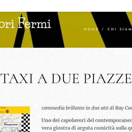
ori Fermi
HOME
CHI SIA
TAXI A DUE PIAZZE
commedia brillante in due atti di Ray C
Uno dei capolavori del contemporaneo
vera giostra di arguta comicità sulla qu