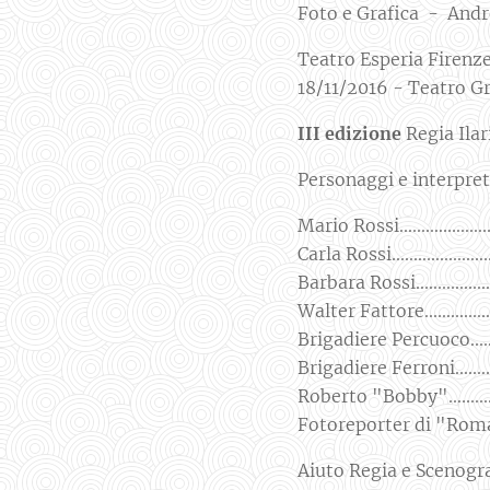
Foto e Grafica - Andr
Teatro Esperia Firenz
18/11/2016 - Teatro G
III edizione
Regia Ilar
Personaggi e interpre
Mario Rossi...................
Carla Rossi.....................
Barbara Rossi..................
Walter Fattore................
Brigadiere Percuoco........
Brigadiere Ferroni..........
Roberto "Bobby".............
Fotoreporter di "Roma Se
Aiuto Regia e Scenogra