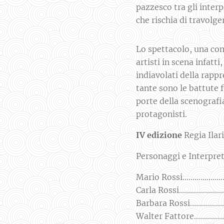
pazzesco tra gli interp
che rischia di travolge
Lo spettacolo, una com
artisti in scena infat
indiavolati della rappr
tante sono le battute 
porte della scenografi
protagonisti.
IV edizione
Regia Ilar
Personaggi e Interpr
Mario Rossi....................
Carla Rossi......................
Barbara Rossi.................
Walter Fattore.................