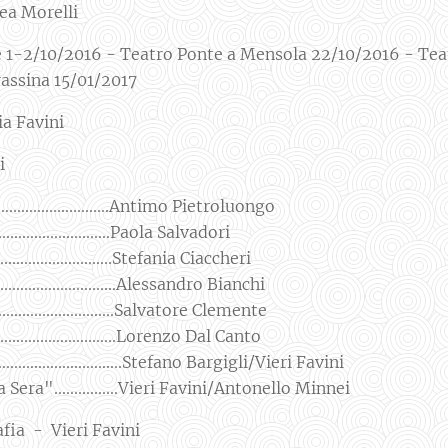
ea Morelli
e 1-2/10/2016 - Teatro Ponte a Mensola 22/10/2016 - Te
rassina 15/01/2017
ia Favini
ti
.............................Antimo Pietroluongo
.............................Paola Salvadori
...........................Stefania Ciaccheri
............................Alessandro Bianchi
.........................Salvatore Clemente
...........................Lorenzo Dal Canto
...........................Stefano Bargigli/Vieri Favini
ra"................Vieri Favini/Antonello Minnei
fia - Vieri Favini