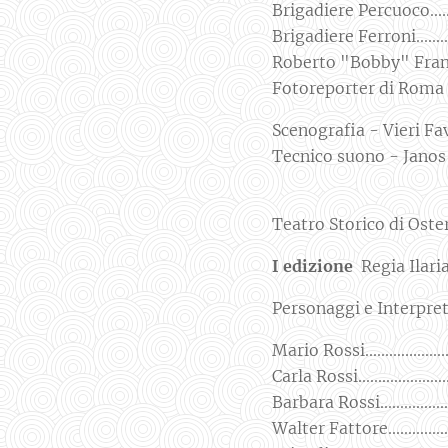
Brigadiere Percuoco..........
Brigadiere Ferroni............
Roberto "Bobby" Franchetti
Fotoreporter di Roma Sera.
Scenografia - Vieri Fa
Tecnico suono - Janos
Teatro Storico di Oste
I edizione
Regia Ilari
Personaggi e Interpr
Mario Rossi....................
Carla Rossi......................
Barbara Rossi...................
Walter Fattore.................