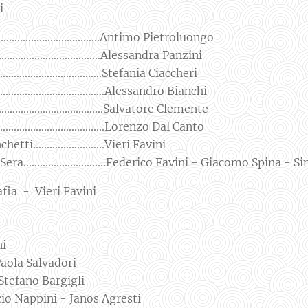
ti
.....................................Antimo Pietroluongo
......................................Alessandra Panzini
...................................Stefania Ciaccheri
....................................Alessandro Bianchi
................................Salvatore Clemente
..................................Lorenzo Dal Canto
.........................Vieri Favini
a..............................Federico Favini - Giacomo Spina -
fia - Vieri Favini
ni
aola Salvadori
Stefano Bargigli
o Nappini - Janos Agresti