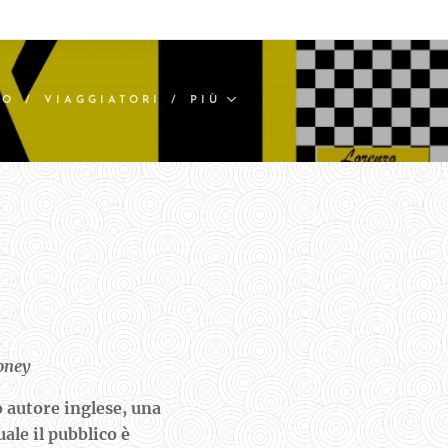
MO
VIAGGIATORI
PIÙ
ooney
 autore inglese, una
ale il pubblico è