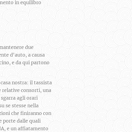
mento in equilibro
a mantenere due
ente d'auto, a causa
ocino, e da qui partono
 casa nostra: il tassista
relative consorti, una
 sgarra agli orari
su se stesse nella
zioni che finiranno con
 porte dalle quali
NA, e un affiatamento